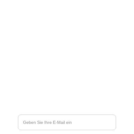
Telefon und Whatsapp:
+49 151 14310805
Ahornweg 14
93141 Nittenau
Sie haben Fragen?
Ihre E-Mail-Adresse