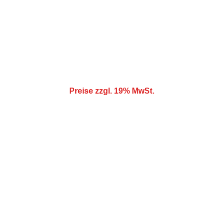
Wettergarantie:
Kostenlose Stornierung bei schlechtem Wetter!
Gewicht:
190 kg
Größe:
7,6m x 4,5m x 6m
Preise zzgl. 19% MwSt.
Spaß
Hüpfburgen für unvergessliche 
Veranstaltungen mieten.