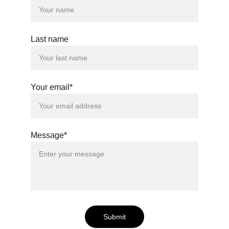
Last name
Your email*
Message*
Submit