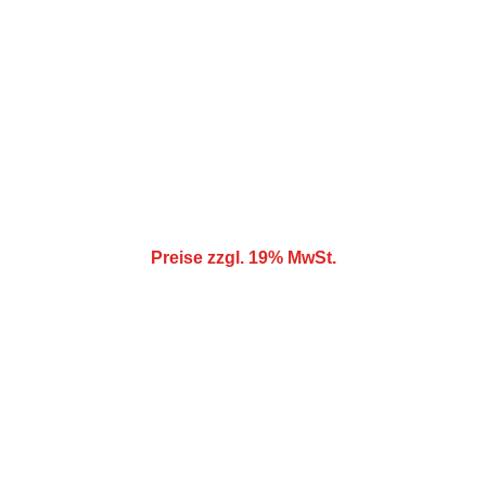
Verfügung gestellt
Wettergarantie:
Kostenlose Stornierung bei schlechtem Wetter!
Gewicht:
180 kg
Größe:
6,9m x 5,7m x 7m
Preise zzgl. 19% MwSt.
Spaß