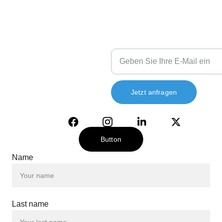
Sie haben Fragen?
Ihre E-Mail-Adresse
Jetzt anfragen
Button
Name
Last name