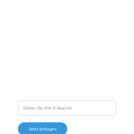
Telefon und Whatsapp:
+49 151 14310805
Ahornweg 14
93141 Nittenau
Sie haben Fragen?
Ihre E-Mail-Adresse
Jetzt anfragen