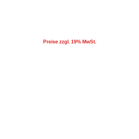
Gewicht:
100 kg
Größe:
5,5m x 3m x 2,3m
Preise zzgl. 19% MwSt.
Spaß
Hüpfburgen für unvergessliche 
Veranstaltungen mieten.