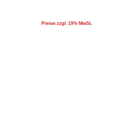
Kostenlose Stornierung bei schlechtem Wetter!
Preise zzgl. 19% MwSt.
Spaß
Hüpfburgen für unvergessliche 
Veranstaltungen mieten.