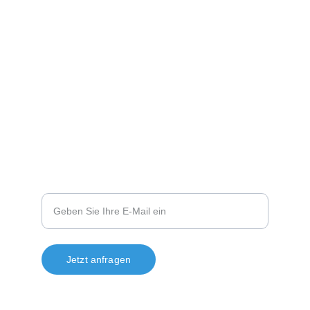
Telefon und Whatsapp:
+49 151 14310805
Ahornweg 14
93141 Nittenau
Sie haben Fragen?
Ihre E-Mail-Adresse
Jetzt anfragen