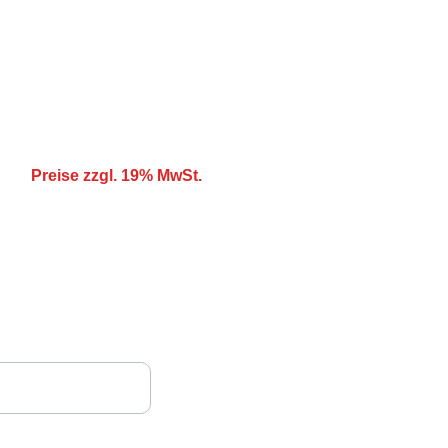
nlose Stornierung bei schlechtem Wetter!
Preise zzgl. 19% MwSt.
Telefon und Whatsapp:
+49 151 14310805