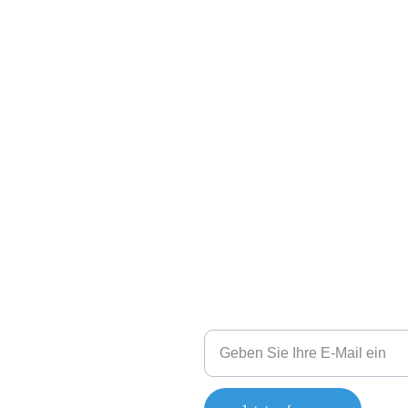
Koste
Gewicht:
90 kg
Größe:
5m x 3m x 3m
Sie haben Fragen?
Ihre E-Mail-Adresse