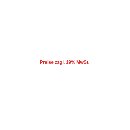
Wettergarantie:
Kostenlose Stornierung bei schlechtem Wetter!
Gewicht:
140 kg
Größe:
7m x 4m x 3m
Preise zzgl. 19% MwSt.
Spaß
Hüpfburgen für unvergessliche 