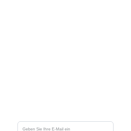
Veranstaltungen mieten.
Telefon und Whatsapp:
+49 151 14310805
Ahornweg 14
93141 Nittenau
Sie haben Fragen?
Ihre E-Mail-Adresse